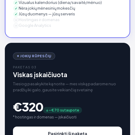
Vizualus kalendorius (diena/savaitė/mėnuo)
✓
Nėra jokių mėnesinių mokesčių
✓
Jūsų duomenys — jūsų serveris
✓
Hostingas ir domenas
–
Google Analytics
–
✦ JOKIŲ RŪPESČIŲ
PAKETAS 03
Viskas įskaičiuota
Tiesiog pasakykite ką norite — mes viską padarome nuo
pradžių iki galo, gausite veikiančią svetainę
€320
↓ ~€70 sutaupote
* hostingas ir domenas — įskaičiuoti
Pasirinkti šį paketą