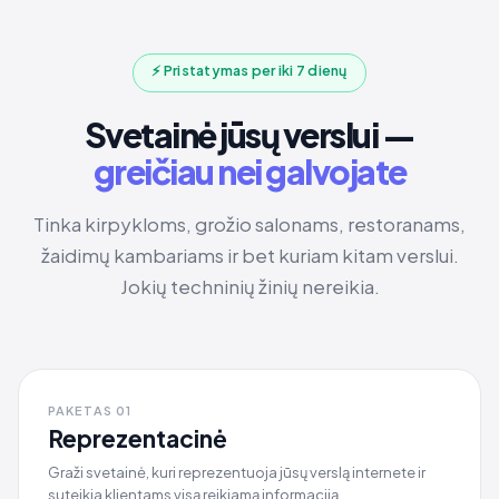
⚡ Pristatymas per iki 7 dienų
Svetainė jūsų verslui —
greičiau nei galvojate
Tinka kirpykloms, grožio salonams, restoranams,
žaidimų kambariams ir bet kuriam kitam verslui.
Jokių techninių žinių nereikia.
PAKETAS 01
Reprezentacinė
Graži svetainė, kuri reprezentuoja jūsų verslą internete ir
suteikia klientams visą reikiamą informaciją