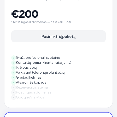
€200
* hostingas ir domenas — ne įskaičiuoti
Pasirinkti šį paketą
Graži, profesionali svetainė
✓
Kontaktų forma (klientai rašo jums)
✓
Iki 5 puslapių
✓
Veikia ant telefonų ir planšečių
✓
Greitas įkėlimas
✓
Atsarginės kopijos
✓
Rezervacijų sistema
–
Hostingas ir domenas
–
Google Analytics
–