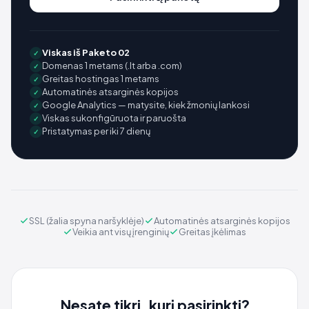
Viskas iš Paketo 02
✓
Domenas 1 metams (.lt arba .com)
✓
Greitas hostingas 1 metams
✓
Automatinės atsarginės kopijos
✓
Google Analytics — matysite, kiek žmonių lankosi
✓
Viskas sukonfigūruota ir paruošta
✓
Pristatymas per iki 7 dienų
✓
SSL (žalia spyna naršyklėje)
Automatinės atsarginės kopijos
Veikia ant visų įrenginių
Greitas įkėlimas
Nesate tikri, kurį pasirinkti?