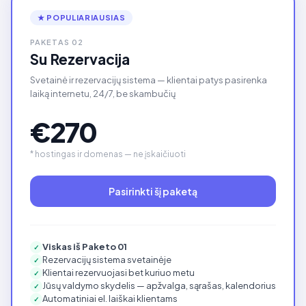
★ POPULIARIAUSIAS
PAKETAS 02
Su Rezervacija
Svetainė ir rezervacijų sistema — klientai patys pasirenka
laiką internetu, 24/7, be skambučių
€270
* hostingas ir domenas — ne įskaičiuoti
Pasirinkti šį paketą
Viskas iš Paketo 01
✓
Rezervacijų sistema svetainėje
✓
Klientai rezervuojasi bet kuriuo metu
✓
Jūsų valdymo skydelis — apžvalga, sąrašas, kalendorius
✓
Automatiniai el. laiškai klientams
✓